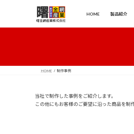
コ
ナ
ン
ビ
HOME
製品紹介
テ
ゲ
ン
ー
ツ
シ
へ
ョ
ス
ン
キ
に
ッ
移
プ
動
HOME
制作事例
当社で制作した事例をご紹介します。
この他にもお客様のご要望に沿った商品を制