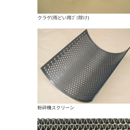
クラゲ(雨どい用ｺﾞﾐ除け)
粉砕機スクリーン