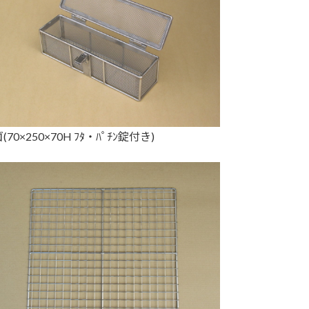
(70×250×70H ﾌﾀ・ﾊﾟﾁﾝ錠付き)